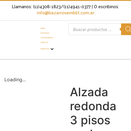
Llamanos: (11)4308-1823/(11)4941-0377
| O escribinos:
info@bazarrosemblit.com.ar
HOME
NOSOTROS
LISTA DE PRECIOS
CONTACTO
PRODUCTOS
Loading...
Alzada
redonda
3 pisos