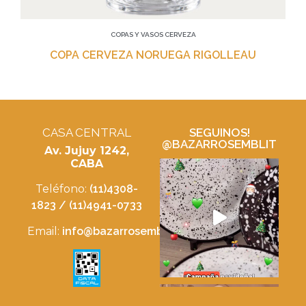
COPAS Y VASOS CERVEZA
COPA CERVEZA NORUEGA RIGOLLEAU
CASA CENTRAL
SEGUINOS!
@BAZARROSEMBLIT
Av. Jujuy 1242,
CABA
Teléfono:
(11)4308-
1823 / (11)4941-0733
Email:
info@bazarrosemblit.com.ar