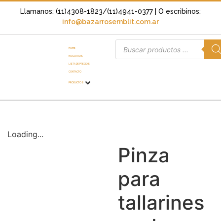
Llamanos: (11)4308-1823/(11)4941-0377
| O escribinos:
info@bazarrosemblit.com.ar
HOME
NOSOTROS
LISTA DE PRECIOS
CONTACTO
PRODUCTOS
Loading...
Pinza
para
tallarines