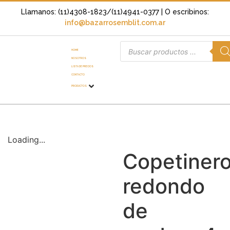
Llamanos: (11)4308-1823/(11)4941-0377
| O escribinos:
info@bazarrosemblit.com.ar
HOME
NOSOTROS
LISTA DE PRECIOS
CONTACTO
PRODUCTOS
Loading...
Copetiner
redondo
de