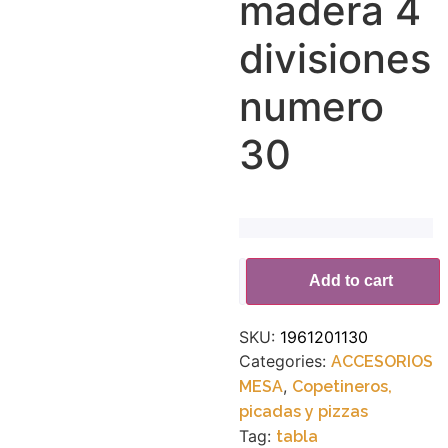
madera 4
divisiones
numero
30
Alternative:
Add to cart
SKU:
1961201130
Categories:
ACCESORIOS
,
MESA
Copetineros,
picadas y pizzas
Tag:
tabla