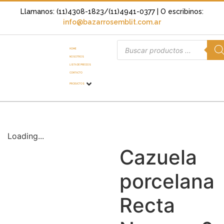
Llamanos: (11)4308-1823/(11)4941-0377
| O escribinos:
info@bazarrosemblit.com.ar
HOME
NOSOTROS
LISTA DE PRECIOS
CONTACTO
PRODUCTOS
Loading...
Cazuela
porcelana
Recta