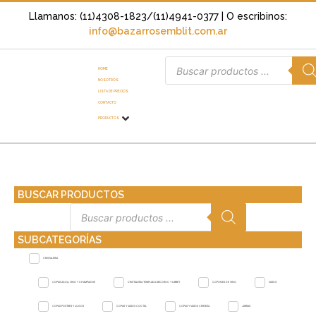
Llamanos: (11)4308-1823/(11)4941-0377
| O escribinos:
info@bazarrosemblit.com.ar
HOME
NOSOTROS
LISTA DE PRECIOS
CONTACTO
PRODUCTOS
BUSCAR PRODUCTOS
SUBCATEGORÍAS
CRISTALERIA
COPAS AGUA, VINO Y CHAMPAGNE
CRISTALERIA TEMPLADA ARCOROC Y LIBBEY
COPONES DE VINO
VASOS
COPAS POSTRES Y JUGOS
COPAS Y VASOS COCTEL
COPAS Y VASOS CERVEZA
JARRAS