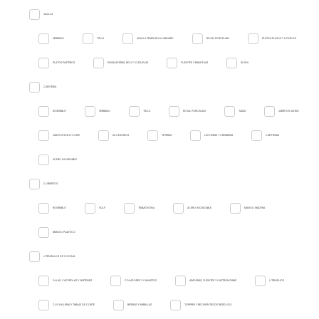
VAJILLA
VERBANO
TSUJI
VAJILLA TEMPLADA LUMINARC
ROYAL PORCELAIN
PLATOS PLAYOS Y HONDOS
PLATOS PASTEROS
ENSALADERAS, BOLS Y CAZUELAS
FUENTES Y BANDEJAS
SUSHI
CAFETERIA
ROSEMBLIT
VERBANO
TSUJI
ROYAL PORCELAIN
TAZAS
JARRITOS VIDRIO
VASITOS SODA Y CAFE
ACCESORIOS
TETERAS
LECHERAS Y CREMERAS
CAFETERAS
ACERO INOXIDABLE
CUBIERTOS
ROSEMBLIT
VOLF
TRAMONTINA
ACERO INOXIDABLE
MANGO MADERA
MANGO PLASTICO
UTENSILLOS DE COCINA
OLLAS, CACEROLAS Y SARTENES
COLADORES Y CANASTOS
ASADERAS, FUENTES Y GASTRONORMS
UTENSILIOS
CUCHILLERIA Y TABLAS DE CORTE
BIFERAS Y PARRILLAS
TUPPERS Y RECIPIENTES DE RESIDUOS