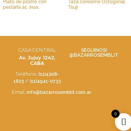
Plato de postre con
Taza consome Octogonal
pestaña ac. Inox.
Tsuji
CASA CENTRAL
SEGUINOS!
@BAZARROSEMBLIT
Av. Jujuy 1242,
CABA
Teléfono:
(11)4308-
1823 / (11)4941-0733
Email:
info@bazarrosemblit.com.ar
0