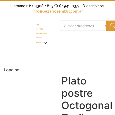
Llamanos: (11)4308-1823/(11)4941-0377
| O escribinos:
info@bazarrosemblit.com.ar
HOME
NOSOTROS
LISTA DE PRECIOS
CONTACTO
PRODUCTOS
Loading...
Plato
postre
Octogonal