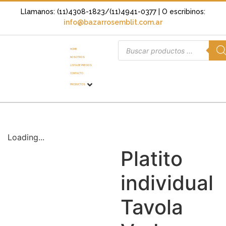
Llamanos: (11)4308-1823/(11)4941-0377
| O escribinos:
info@bazarrosemblit.com.ar
HOME
NOSOTROS
LISTA DE PRECIOS
CONTACTO
PRODUCTOS
Loading...
Platito
individual
Tavola