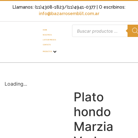
Llamanos: (11)4308-1823/(11)4941-0377
| O escribinos:
info@bazarrosemblit.com.ar
HOME
NOSOTROS
LISTA DE PRECIOS
CONTACTO
PRODUCTOS
Loading...
Plato
hondo
Marzia