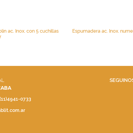
in ac. Inox. con 5 cuchillas
Espumadera ac. Inox. nume
r
AL
SEGUINO
 CABA
 (11)4941-0733
lit.com.ar