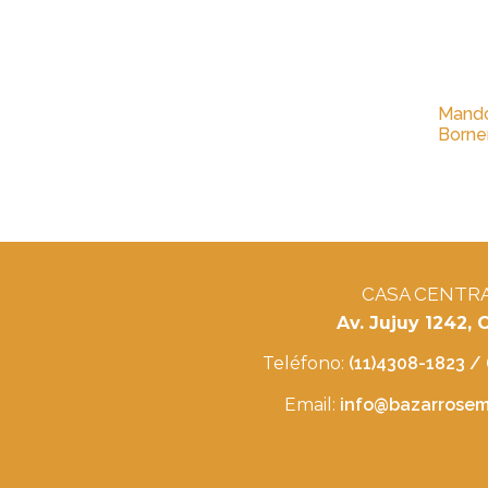
Mandol
Borne
CASA CENTR
Av. Jujuy 1242,
Teléfono:
(11)4308-1823 /
Email:
info@bazarrosemb