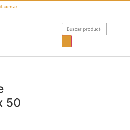
t.com.ar
e
x 50