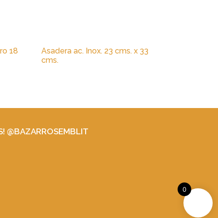
ro 18
Asadera ac. Inox. 23 cms. x 33
cms.
S! @BAZARROSEMBLIT
0