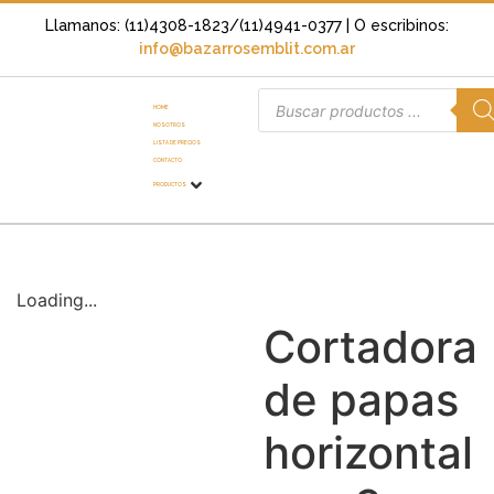
Llamanos: (11)4308-1823/(11)4941-0377
| O escribinos:
info@bazarrosemblit.com.ar
HOME
NOSOTROS
LISTA DE PRECIOS
CONTACTO
PRODUCTOS
Loading...
Cortadora
de papas
horizontal