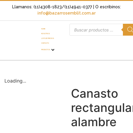
Llamanos: (11)4308-1823/(11)4941-0377
| O escribinos:
info@bazarrosemblit.com.ar
HOME
NOSOTROS
LISTA DE PRECIOS
CONTACTO
PRODUCTOS
Loading...
Canasto
rectangula
alambre