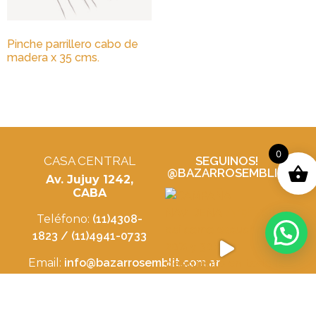
Pinche parrillero cabo de
madera x 35 cms.
0
CASA CENTRAL
SEGUINOS!
@BAZARROSEMBLIT
Av. Jujuy 1242,
CABA
Teléfono:
(11)4308-
1823 / (11)4941-0733
Email:
info@bazarrosemblit.com.ar