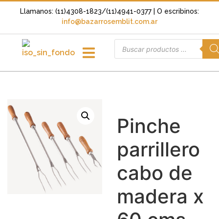
Llamanos: (11)4308-1823/(11)4941-0377
| O escribinos:
info@bazarrosemblit.com.ar
Pinche
parrillero
cabo de
madera x