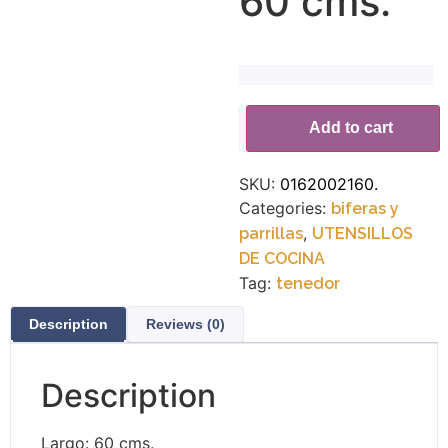
60 cms.
Alternative:
Add to cart
SKU:
0162002160.
Categories:
biferas y
,
parrillas
UTENSILLOS
DE COCINA
Tag:
tenedor
Description
Reviews (0)
Description
Largo: 60 cms.