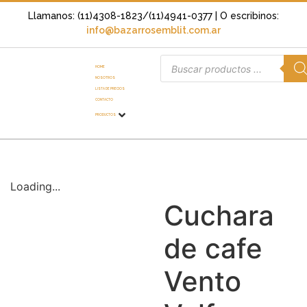
Llamanos: (11)4308-1823/(11)4941-0377
| O escribinos:
info@bazarrosemblit.com.ar
HOME
NOSOTROS
LISTA DE PRECIOS
CONTACTO
PRODUCTOS
Loading...
Cuchara
de cafe
Vento