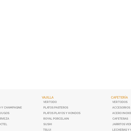
VAJILLA
CAFETERÍA
VER TODO
VER TODOS
O Y CHAMPAGNE
PLATOS PASTEROS
ACCESORIOS
 JUGOS
PLATOS PLAYOS Y HONDOS
ACERO INOXI
ERVEZA
ROYAL PORCELAIN
CAFETERAS
OCTEL
SUSHI
JARRITOS VID
O
TSUJI
LECHERAS Y