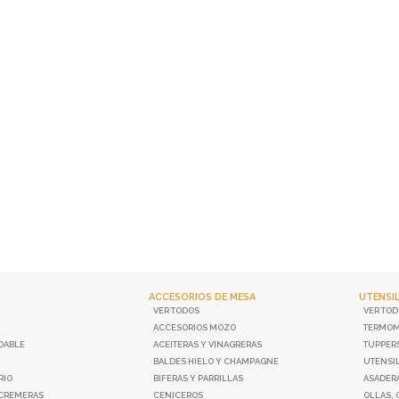
ACCESORIOS DE MESA
UTENSI
VER TODOS
VER TO
ACCESORIOS MOZO
TERMOM
DABLE
ACEITERAS Y VINAGRERAS
TUPPERS
BALDES HIELO Y CHAMPAGNE
UTENSI
RIO
BIFERAS Y PARRILLAS
ASADER
 CREMERAS
CENICEROS
OLLAS, 