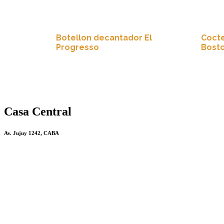
Botellon decantador El
Cocte
Progresso
Bost
Casa Central
Av. Jujuy 1242, CABA
(11)4308-1823 / (11)4941-0733
Teléfono:
info@bazarrosemblit.com.ar
Email: