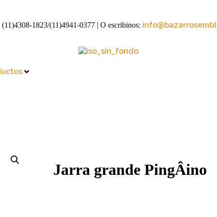
info@bazarrosembli
 (11)4308-1823/(11)4941-0377
| O escribinos:
ductos
Jarra grande PingÂino