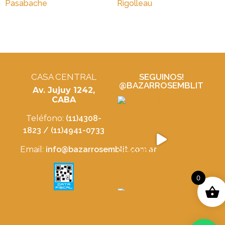
Pasabache
Rigolleau
CASA CENTRAL
SEGUINOS!
@BAZARROSEMBLIT
Av. Jujuy 1242,
CABA
Teléfono:
(11)4308-
1823 / (11)4941-0733
Email:
info@bazarrosemblit.com.ar
0