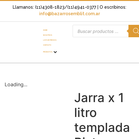
Llamanos: (11)4308-1823/(11)4941-0377
| O escribinos:
info@bazarrosemblit.com.ar
HOME
NOSOTROS
LISTA DE PRECIOS
CONTACTO
PRODUCTOS
Loading...
Jarra x 1
litro
templada