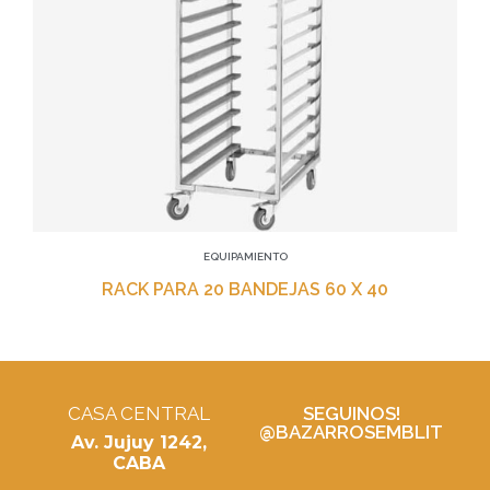
EQUIPAMIENTO
RACK PARA 20 BANDEJAS 60 X 40
CASA CENTRAL
SEGUINOS!
@BAZARROSEMBLIT
Av. Jujuy 1242,
CABA