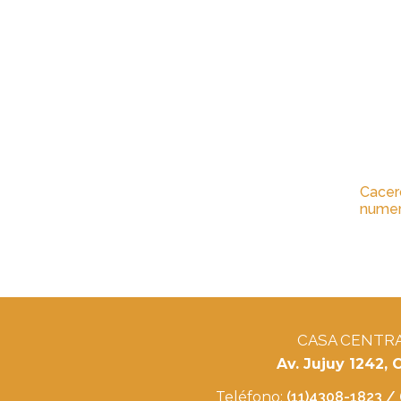
Cacero
numer
CASA CENTR
Av. Jujuy 1242,
Teléfono:
(11)4308-1823 /