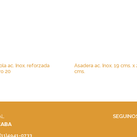
la ac. Inox. reforzada
Asadera ac. Inox. 19 cms. x
o 20
cms.
AL
SEGUINO
 CABA
 (11)4941-0733