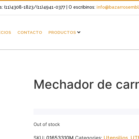
s: (11)4308-1823/(11)4941-0377
| O escribinos:
info@bazarrosembli
ECIOS
CONTACTO
PRODUCTOS
Mechador de carn
Out of stock
SKU:
01653310M
Categories:
,
Utensilios
UT