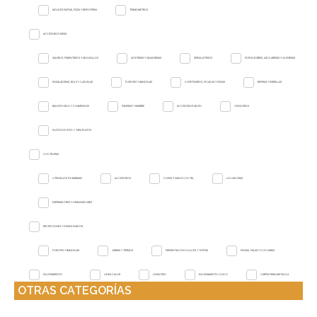
MOLDES PASTAS, PIZZA Y REPOSTERIA
TERMOMETROS
ACCESORIOS MESA
SALEROS, PIMENTEROS Y MOLINILLOS
ACEITERAS Y VINAGRERAS
SERVILLETEROS
PORTA SOBRES, AZUCARERAS Y QUESERAS
ENSALADERAS, BOLS Y CAZUELAS
FUENTES Y BANDEJAS
COPETINEROS, PICADAS Y PIZZAS
BIFERAS Y PARRILLAS
BALDES HIELO Y CHAMPAGNE
PANERAS Y MIMBRE
ACCESORIOS MOZO
CENICEROS
PLATOS DE SITIO Y TAPA PLATOS
COCTELERIA
UTENSILIOS DE BARMAN
ACCESORIOS
COPAS Y VASOS COCTEL
LICUADORAS
EXPRIMIDORES Y GRANIZADORES
RECEPCIONES Y DESAYUNADOR
FUENTES Y BANDEJAS
JARRAS Y TERMOS
PRESENTACION DULCES Y TORTAS
PINZAS, PALAS Y CUCHARAS
EQUIPAMIENTO
LINEA CALOR
LINEA FRIO
EQUIPAMIENTO CHICO
CARPINTERIA METALICA
OTRAS CATEGORÍAS