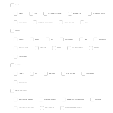
VAJILLA
VERBANO
TSUJI
VAJILLA TEMPLADA LUMINARC
ROYAL PORCELAIN
PLATOS PLAYOS Y HONDOS
PLATOS PASTEROS
ENSALADERAS, BOLS Y CAZUELAS
FUENTES Y BANDEJAS
SUSHI
CAFETERIA
ROSEMBLIT
VERBANO
TSUJI
ROYAL PORCELAIN
TAZAS
JARRITOS VIDRIO
VASITOS SODA Y CAFE
ACCESORIOS
TETERAS
LECHERAS Y CREMERAS
CAFETERAS
ACERO INOXIDABLE
CUBIERTOS
ROSEMBLIT
VOLF
TRAMONTINA
ACERO INOXIDABLE
MANGO MADERA
MANGO PLASTICO
UTENSILLOS DE COCINA
OLLAS, CACEROLAS Y SARTENES
COLADORES Y CANASTOS
ASADERAS, FUENTES Y GASTRONORMS
UTENSILIOS
CUCHILLERIA Y TABLAS DE CORTE
BIFERAS Y PARRILLAS
TUPPERS Y RECIPIENTES DE RESIDUOS