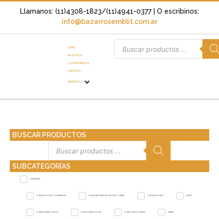
Llamanos: (11)4308-1823/(11)4941-0377
| O escribinos:
info@bazarrosemblit.com.ar
HOME
NOSOTROS
LISTA DE PRECIOS
CONTACTO
PRODUCTOS
BUSCAR PRODUCTOS
SUBCATEGORÍAS
CRISTALERIA
COPAS AGUA, VINO Y CHAMPAGNE
CRISTALERIA TEMPLADA ARCOROC Y LIBBEY
COPONES DE VINO
VASOS
COPAS POSTRES Y JUGOS
COPAS Y VASOS COCTEL
COPAS Y VASOS CERVEZA
JARRAS